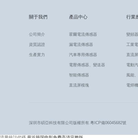
關于我們
產品中心
行業
公司簡介
霍爾電流傳感器
變頻
資質認證
漏電流傳感器
工業
生產實力
汽車專用傳感器
直流
電壓傳感器、變送器
電動
智能傳感器
風能
直流屏模塊
電焊
深圳市碩亞科技有限公司版權所有.
粵ICP備06045682號
流量統計代碼
最近韩国电影免费高清完整版