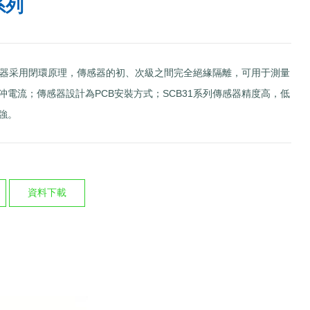
系列
傳感器采用閉環原理，傳感器的初、次級之間完全絕緣隔離，可用于測量
沖電流；傳感器設計為PCB安裝方式；SCB31系列傳感器精度高，低
強。
資料下載